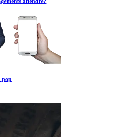
ngements attendre?
e pop