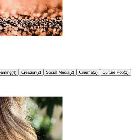
eaming
(
4
)
Création
(
2
)
Social Media
(
2
)
Cinéma
(
2
)
Culture Pop
(
1
)