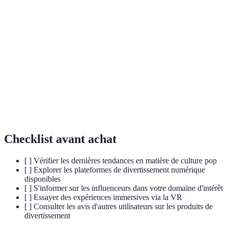
Service permettant de diffuser des contenus audio et
Streaming
vidéo en continu sans avoir à les télécharger.
Réalité
Technologie permettant de créer une simulation
Virtuelle
d'un environnement immersif via des équipements
(RV)
spécialisés.
Personne ayant la capacité d'affecter les
Influenceur
comportements d'achat d'un public par ses
recommandations.
Checklist avant achat
[ ] Vérifier les dernières tendances en matière de culture pop
[ ] Explorer les plateformes de divertissement numérique
disponibles
[ ] S'informer sur les influenceurs dans votre domaine d'intérêt
[ ] Essayer des expériences immersives via la VR
[ ] Consulter les avis d'autres utilisateurs sur les produits de
divertissement