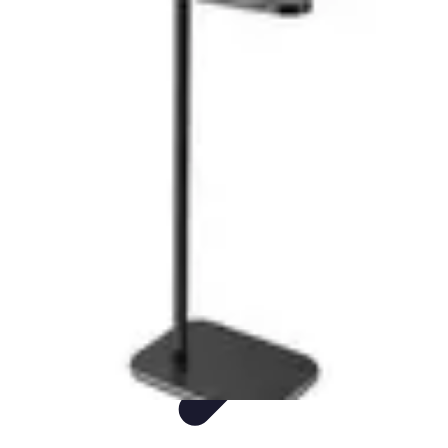
Numérique Divertissant
Gaming
Streaming
Podcasting
Techno
Création
Numérique Divertissant