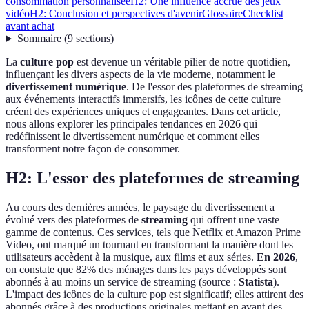
consommation personnalisée
H2: Une influence accrue des jeux
vidéo
H2: Conclusion et perspectives d'avenir
Glossaire
Checklist
avant achat
Sommaire
(
9
sections
)
La
culture pop
est devenue un véritable pilier de notre quotidien,
influençant les divers aspects de la vie moderne, notamment le
divertissement numérique
. De l'essor des plateformes de streaming
aux événements interactifs immersifs, les icônes de cette culture
créent des expériences uniques et engageantes. Dans cet article,
nous allons explorer les principales tendances en 2026 qui
redéfinissent le divertissement numérique et comment elles
transforment notre façon de consommer.
H2: L'essor des plateformes de streaming
Au cours des dernières années, le paysage du divertissement a
évolué vers des plateformes de
streaming
qui offrent une vaste
gamme de contenus. Ces services, tels que Netflix et Amazon Prime
Video, ont marqué un tournant en transformant la manière dont les
utilisateurs accèdent à la musique, aux films et aux séries.
En 2026
,
on constate que 82% des ménages dans les pays développés sont
abonnés à au moins un service de streaming (source :
Statista
).
L'impact des icônes de la culture pop est significatif; elles attirent des
abonnés grâce à des productions originales mettant en avant des