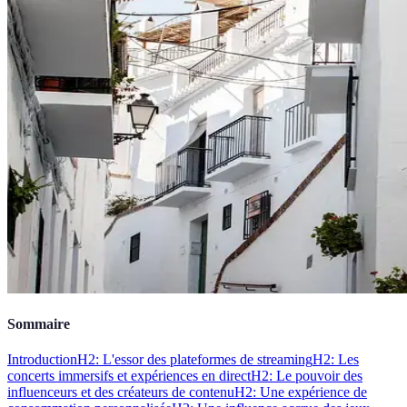
Sommaire
Introduction
H2: L'essor des plateformes de streaming
H2: Les
concerts immersifs et expériences en direct
H2: Le pouvoir des
influenceurs et des créateurs de contenu
H2: Une expérience de