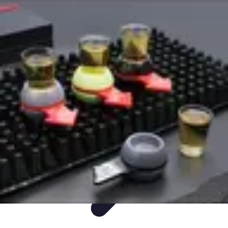
Numérique Divertissant
Gaming
Streaming
Podcasting
Techno
Création
Numérique Divertissant