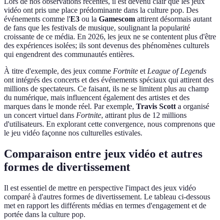
Lors de nos observations récentes, il est devenu clair que les jeux
vidéo ont pris une place prédominante dans la culture pop. Des
événements comme l'
E3
ou la
Gamescom
attirent désormais autant
de fans que les festivals de musique, soulignant la popularité
croissante de ce média. En 2026, les jeux ne se contentent plus d'être
des expériences isolées; ils sont devenus des phénomènes culturels
qui engendrent des communautés entières.
À titre d'exemple, des jeux comme
Fortnite
et
League of Legends
ont intégrés des concerts et des événements spéciaux qui attirent des
millions de spectateurs. Ce faisant, ils ne se limitent plus au champ
du numérique, mais influencent également des artistes et des
marques dans le monde réel. Par exemple,
Travis Scott
a organisé
un concert virtuel dans
Fortnite
, attirant plus de 12 millions
d'utilisateurs. En explorant cette convergence, nous comprenons que
le jeu vidéo façonne nos culturelles estivales.
Comparaison entre jeux vidéo et autres
formes de divertissement
Il est essentiel de mettre en perspective l'impact des jeux vidéo
comparé à d'autres formes de divertissement. Le tableau ci-dessous
met en rapport les différents médias en termes d'engagement et de
portée dans la culture pop.