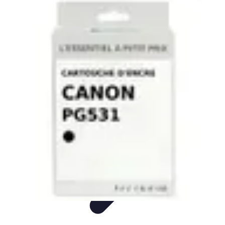
Numérique Divertissant
Gaming
Streaming
Podcasting
Techno
Création
Numérique Divertissant