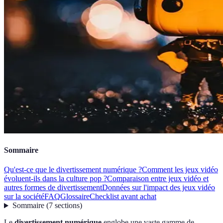
Sommaire
Qu'est-ce que le divertissement numérique ?
Comment les jeux vidéo
évoluent-ils dans la culture pop ?
Comparaison entre jeux vidéo et
autres formes de divertissement
Données sur l'impact des jeux vidéo
sur la société
FAQ
Glossaire
Checklist avant achat
Sommaire
(
7
sections
)
Le
divertissement numérique
englobe une vaste gamme de