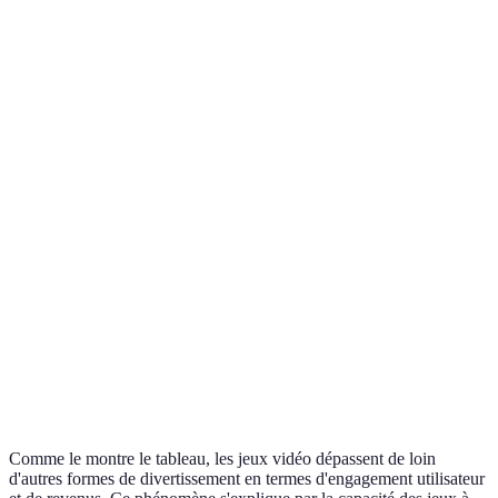
Critère
Jeux vidéo
Films
Séries télévisées
Engagement
Très élevé
Élevé
Élevé
Utilisateur
Revenus
175
42
28 milliards
Mondiaux
milliards
milliards
USD
(2026)
USD
USD
Très
Communautés
nombreuses
Modérées
Croissantes
Actives
(millions)
Effet sur le
Très
En
Puissant
Merchandising
puissant
développement
Comme le montre le tableau, les jeux vidéo dépassent de loin
d'autres formes de divertissement en termes d'engagement utilisateur