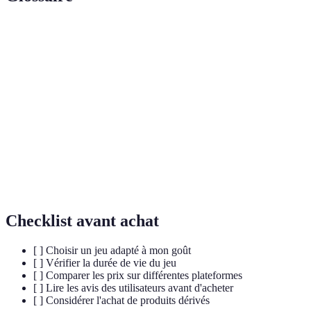
Terme
Définition
Divertissement
Formes de loisirs accessibles via des
numérique
plateformes numériques.
Compétitions de jeux vidéo professionnelles
E-sport
et organisées.
L'ensemble des mécanismes d'interaction du
Gameplay
joueur dans un jeu.
Checklist avant achat
[ ] Choisir un jeu adapté à mon goût
[ ] Vérifier la durée de vie du jeu
[ ] Comparer les prix sur différentes plateformes
[ ] Lire les avis des utilisateurs avant d'acheter
[ ] Considérer l'achat de produits dérivés